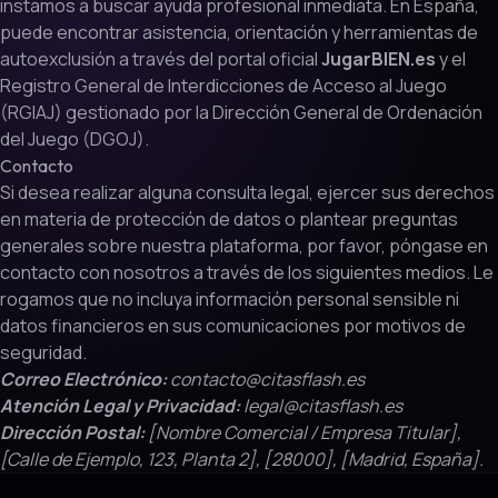
instamos a buscar ayuda profesional inmediata. En España,
puede encontrar asistencia, orientación y herramientas de
autoexclusión a través del portal oficial
JugarBIEN.es
y el
Registro General de Interdicciones de Acceso al Juego
(RGIAJ) gestionado por la Dirección General de Ordenación
del Juego (DGOJ).
Contacto
Si desea realizar alguna consulta legal, ejercer sus derechos
en materia de protección de datos o plantear preguntas
generales sobre nuestra plataforma, por favor, póngase en
contacto con nosotros a través de los siguientes medios. Le
rogamos que no incluya información personal sensible ni
datos financieros en sus comunicaciones por motivos de
seguridad.
Correo Electrónico:
contacto@citasflash.es
Atención Legal y Privacidad:
legal@citasflash.es
Dirección Postal:
[Nombre Comercial / Empresa Titular],
[Calle de Ejemplo, 123, Planta 2], [28000], [Madrid, España].